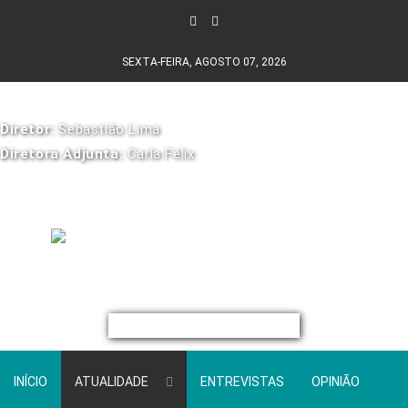
SEXTA-FEIRA, AGOSTO 07, 2026
Diretor:
Sebastião Lima
Diretora Adjunta:
Carla Félix
INÍCIO
ATUALIDADE
ENTREVISTAS
OPINIÃO