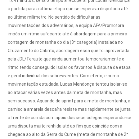
1:04 minutos, seria o tempo a recuperar por Lucas Mendonça
à partida para a última etapa que se esperava disputada até
ao último milímetro.
No sentido de dificultar as
movimentações dos adversários, a equipa AFA/Promotora
impôs um ritmo sufocante até à abordagem para a primeira
contagem de montanha do dia (3ª categoria) instalada no
Cruzamento do Cabrito, abordagem essa que foi aproveitada
pela JDL/Terauto que ainda aumentou temporariamente o
ritmo tendo conseguido isolar os favoritos à disputa da etapa
e geral individual dos sobreviventes.
Com efeito, e numa
movimentação estudada, Lucas Mendonça tentou isolar-se
ao atacar várias vezes antes da meta de montanha, mas
sem sucesso.
Aquando do sprint para a meta de montanha,
a
camisola amarela descaíra resiste mas rapidamente se junta
à frente de corrida com apoio dos seus colegas esperando-se
uma disputa muito renhida até ao fim que coincide com a
chegada ao alto da Serra do Cume (meta de montanha de 2ª