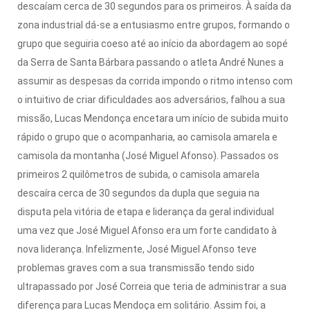
descaíam cerca de 30 segundos para os primeiros.
À saída da
zona industrial dá-se a entusiasmo entre grupos, formando o
grupo que seguiria coeso até ao início da abordagem ao sopé
da Serra de Santa Bárbara passando o atleta André Nunes a
assumir as despesas da corrida impondo o ritmo intenso com
o intuitivo de criar dificuldades aos adversários, falhou a sua
missão, Lucas Mendonça encetara um início de subida muito
rápido o grupo que o acompanharia, ao camisola amarela e
camisola da montanha (José Miguel Afonso).
Passados ​​os
primeiros 2 quilômetros de subida,
o camisola amarela
descaíra cerca de 30 segundos da dupla que seguia na
disputa pela vitória de etapa e liderança da geral individual
uma vez que José Miguel Afonso era um forte candidato à
nova liderança.
Infelizmente, José Miguel Afonso teve
problemas graves com a sua transmissão tendo sido
ultrapassado por José Correia que teria de administrar a sua
diferença para Lucas Mendoça em solitário.
Assim foi, a