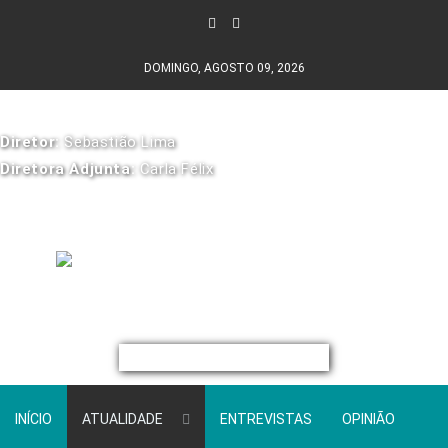
DOMINGO, AGOSTO 09, 2026
Diretor:
Sebastião Lima
Diretora Adjunta:
Carla Félix
INÍCIO
ATUALIDADE
ENTREVISTAS
OPINIÃO