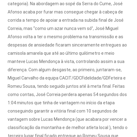
categoria).
Na abordagem ao sopé da Serra do Cume, José
Afonso acaba por furar mas consegue chegar à cabeça de
corrida a tempo de apoiar a entrada na subida final de José
Correia, mas “como um azar nunca vem só”, José Miguel
Afonso volta a ter o mesmo problema na transmissão e as
despesas de ansiedade ficaram sinceramente entregues ao
camisola amarela que até ao último quilómetro e meio
manteve Lucas Mendonça à vista, controlando assim a sua
diferença.
Com algum desgaste, ao primeiro, juntaram-se,
Miguel Carvalho da equipa CACIT/GDCFidelidade/GDFeteira e
Romeu Sousa, tendo seguido juntos até à meta final.
Feitas
como contas, José Correia perdera apenas 54 segundos dos
1:04 minutos que tinha de vantagem no início da etapa
conseguindo garantir a vitória final com 10 segundos de
vantagem sobre Lucas Mendonça (que acabara por vencer a
classificação da montanha e de melhor atleta local ), tendo o
terceiro lugar final ficado entregue ao Romeu Sousa que