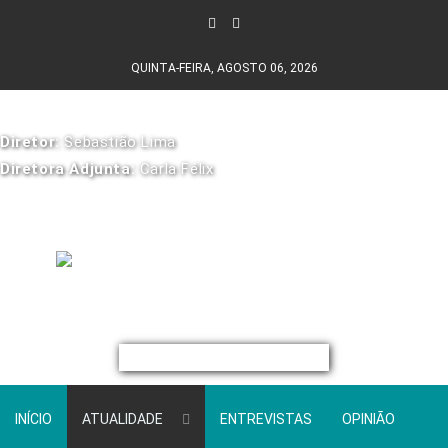
QUINTA-FEIRA, AGOSTO 06, 2026
Diretor:
Sebastião Lima
Diretora Adjunta:
Carla Félix
INÍCIO
ATUALIDADE
ENTREVISTAS
OPINIÃO