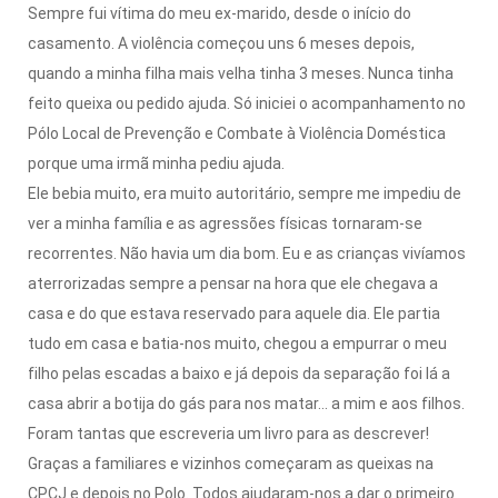
Sempre fui vítima do meu ex-marido, desde o início do
casamento. A violência começou uns 6 meses depois,
quando a minha filha mais velha tinha 3 meses. Nunca tinha
feito queixa ou pedido ajuda. Só iniciei o acompanhamento no
Pólo Local de Prevenção e Combate à Violência Doméstica
porque uma irmã minha pediu ajuda.
Ele bebia muito, era muito autoritário, sempre me impediu de
ver a minha família e as agressões físicas tornaram-se
recorrentes. Não havia um dia bom. Eu e as crianças vivíamos
aterrorizadas sempre a pensar na hora que ele chegava a
casa e do que estava reservado para aquele dia. Ele partia
tudo em casa e batia-nos muito, chegou a empurrar o meu
filho pelas escadas a baixo e já depois da separação foi lá a
casa abrir a botija do gás para nos matar… a mim e aos filhos.
Foram tantas que escreveria um livro para as descrever!
Graças a familiares e vizinhos começaram as queixas na
CPCJ e depois no Polo. Todos ajudaram-nos a dar o primeiro