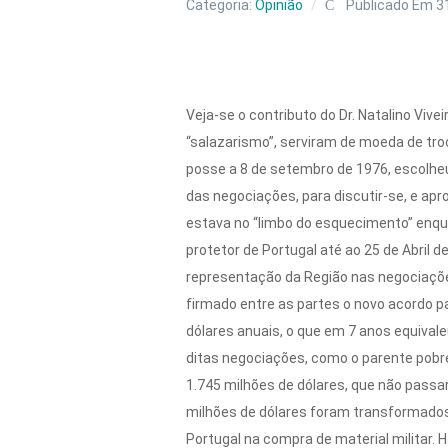
Categoria:
Opinião
Publicado Em 3
Veja-se o contributo do Dr. Natalino Vive
“salazarismo”, serviram de moeda de troc
posse a 8 de setembro de 1976, escolheu
das negociações, para discutir-se, e ap
estava no “limbo do esquecimento” enqu
protetor de Portugal até ao 25 de Abril d
representação da Região nas negociações
firmado entre as partes o novo acordo pa
dólares anuais, o que em 7 anos equival
ditas negociações, como o parente pobre
1.745 milhões de dólares, que não passa
milhões de dólares foram transformados
Portugal na compra de material militar. 