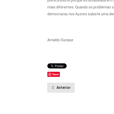
política existe porque está baseada em n
mais diferentes. Quando os problemas s
democracia; nos Açores subiste uma demo
Arnaldo Ourique
Save
Anterior