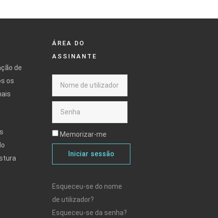
ÁREA DO
ASSINANTE
ação de
os os
mais
s
Memorizar-me
do
Iniciar sessão
stura
Esqueceu-se do nome
de utilizador?
Esqueceu-se da senha?