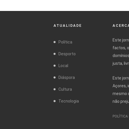
ATUALIDADE
ACERCA
Este jor
Política
factos, 
Desporto
domínios
justa, l
Local
Diáspora
Este jor
Açores, 
Cultura
mesmo da
Tecnologia
não prej
POLÍTICA