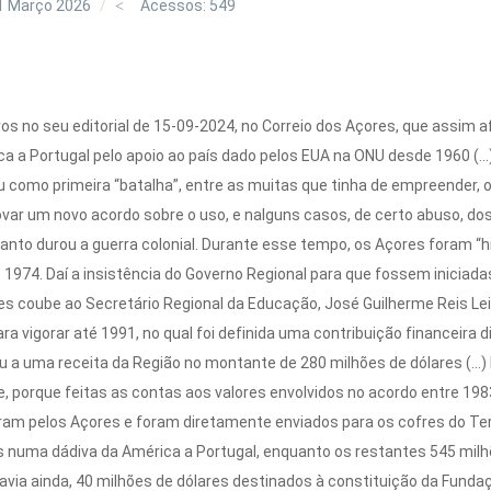
1 Março 2026
Acessos: 549
iros no seu editorial de 15-09-2024, no Correio dos Açores, que assim 
a a Portugal pelo apoio ao país dado pelos EUA na ONU desde 1960 (...
 como primeira “batalha”, entre as muitas que tinha de empreender, 
rovar um novo acordo sobre o uso, e nalguns casos, de certo abuso, d
anto durou a guerra colonial. Durante esse tempo, os Açores foram 
e 1974. Daí a insistência do Governo Regional para que fossem iniciada
 coube ao Secretário Regional da Educação, José Guilherme Reis Leit
ra vigorar até 1991, no qual foi definida uma contribuição financeira 
eu a uma receita da Região no montante de 280 milhões de dólares (...
, porque feitas as contas aos valores envolvidos no acordo entre 198
ram pelos Açores e foram diretamente enviados para os cofres do Te
 numa dádiva da América a Portugal, enquanto os restantes 545 milhõ
Havia ainda, 40 milhões de dólares destinados à constituição da Funda