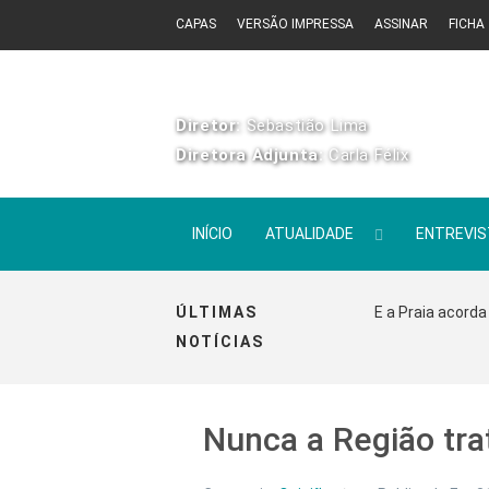
CAPAS
VERSÃO IMPRESSA
ASSINAR
FICHA
Diretor:
Sebastião Lima
Diretora Adjunta:
Carla Félix
INÍCIO
ATUALIDADE
ENTREVI
ÚLTIMAS
E a Praia acorda
NOTÍCIAS
Nunca a Região tra