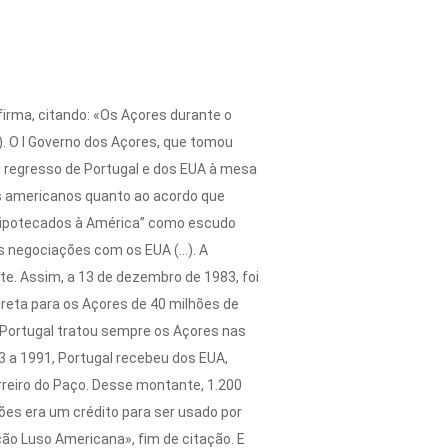
afirma, citando: «Os Açores durante o
). O I Governo dos Açores, que tomou
o regresso de Portugal e dos EUA à mesa
os americanos quanto ao acordo que
“hipotecados à América” como escudo
s negociações com os EUA (...). A
e. Assim, a 13 de dezembro de 1983, foi
direta para os Açores de 40 milhões de
) Portugal tratou sempre os Açores nas
3 a 1991, Portugal recebeu dos EUA,
rreiro do Paço. Desse montante, 1.200
es era um crédito para ser usado por
ção Luso Americana», fim de citação. E