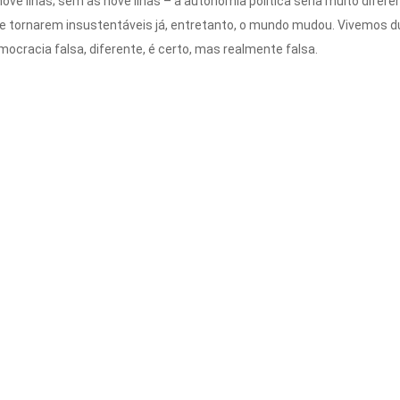
ove ilhas; sem as nove ilhas – a autonomia política seria muito difer
e tornarem insustentáveis já, entretanto, o mundo mudou. Vivemos d
cracia falsa, diferente, é certo, mas realmente falsa.