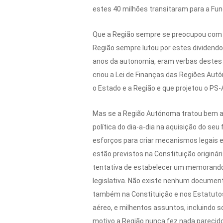
estes 40 milhões transitaram para a Fun
Que a Região sempre se preocupou com es
Região sempre lutou por estes dividendos,
anos da autonomia, eram verbas destes d
criou a Lei de Finanças das Regiões Aut
o Estado e a Região e que projetou o P
Mas se a Região Autónoma tratou bem a q
política do dia-a-dia na aquisição do se
esforços para criar mecanismos legais e
estão previstos na Constituição originá
tentativa de estabelecer um memorando 
legislativa. Não existe nenhum documento
também na Constituição e nos Estatutos r
aéreo, e milhentos assuntos, incluindo 
motivo a Região nunca fez nada parecido