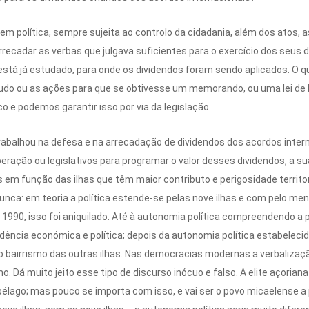
 em política, sempre sujeita ao controlo da cidadania, além dos atos
recadar as verbas que julgava suficientes para o exercício dos seus di
está já estudado, para onde os dividendos foram sendo aplicados. O q
udo ou as ações para que se obtivesse um memorando, ou uma lei de bas
 e podemos garantir isso por via da legislação.
rabalhou na defesa e na arrecadação de dividendos dos acordos inte
ração ou legislativos para programar o valor desses dividendos, a su
 em função das ilhas que têm maior contributo e perigosidade territori
ca: em teoria a política estende-se pelas nove ilhas e com pelo men
1990, isso foi aniquilado. Até à autonomia política compreendendo a pr
dência económica e política; depois da autonomia política estabelecid
o bairrismo das outras ilhas. Nas democracias modernas a verbalizaçã
mo. Dá muito jeito esse tipo de discurso inócuo e falso. A elite açori
pélago; mas pouco se importa com isso, e vai ser o povo micaelense a