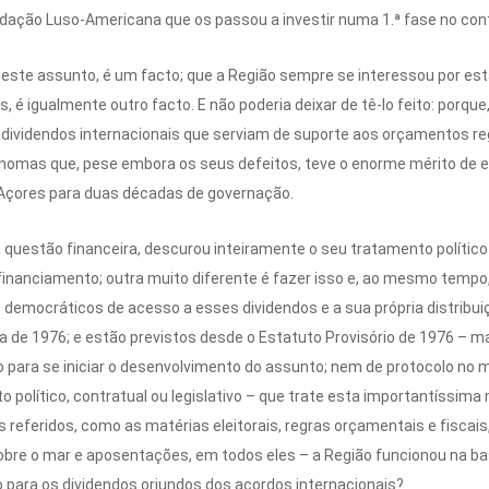
dação Luso-Americana que os passou a investir numa 1.ª fase no cont
te assunto, é um facto; que a Região sempre se interessou por esta 
 é igualmente outro facto. E não poderia deixar de tê-lo feito: porque
ividendos internacionais que serviam de suporte aos orçamentos regi
ónomas que, pese embora os seus defeitos, teve o enorme mérito de es
S-Açores para duas décadas de governação.
uestão financeira, descurou inteiramente o seu tratamento político-l
u financiamento; outra muito diferente é fazer isso e, ao mesmo tempo,
 democráticos de acesso a esses dividendos e a sua própria distribu
ria de 1976; e estão previstos desde o Estatuto Provisório de 1976 –
para se iniciar o desenvolvimento do assunto; nem de protocolo no 
 político, contratual ou legislativo – que trate esta importantíssima
eferidos, como as matérias eleitorais, regras orçamentais e fiscais,
sobre o mar e aposentações, em todos eles – a Região funcionou na bas
 para os dividendos oriundos dos acordos internacionais?