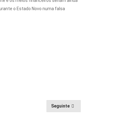
ente e os meios financeiros seriam ainda
urante o Estado Novo numa falsa
Seguinte