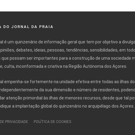
 DO JORNAL DA PRAIA
nal é um quinzenário de informação geral que tem por objetivo a divulg
opiniões, debates, ideias, pessoas, tendências, sensibilidades, em tod
 que possam ser importantes para a construção de uma sociedade 
ivre, culta, inconformada e criativa na Região Autónoma dos Açores.
nal empenha-se fortemente na unidade efetiva entre todas as ilhas do
independentemente da sua dimensão e número de residentes, poden
r atenção primordial às ilhas de menores recursos, desde que tal po
udique a implantação global do quinzenário no arquipélago dos Açores.
 DE PRIVACIDADE
POLÍTICA DE COOKIES