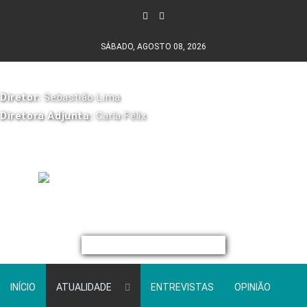
SÁBADO, AGOSTO 08, 2026
Diretor:
Sebastião Lima
Diretora Adjunta:
Carla Félix
INÍCIO
ATUALIDADE
ENTREVISTAS
OPINIÃO