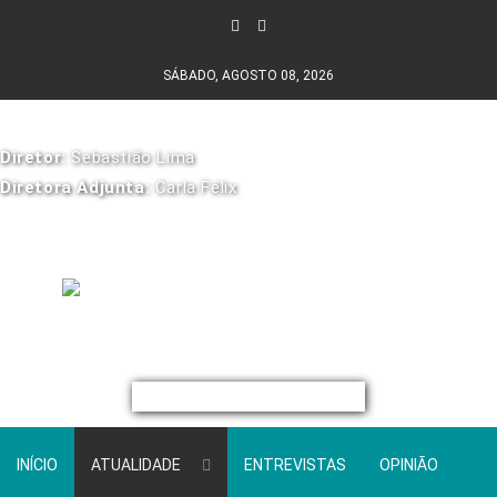
SÁBADO, AGOSTO 08, 2026
Diretor:
Sebastião Lima
Diretora Adjunta:
Carla Félix
INÍCIO
ATUALIDADE
ENTREVISTAS
OPINIÃO