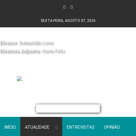
SEXTA-FEIRA, AGOSTO 07, 2026
Diretor:
Sebastião Lima
Diretora Adjunta:
Carla Félix
INÍCIO
ATUALIDADE
ENTREVISTAS
OPINIÃO