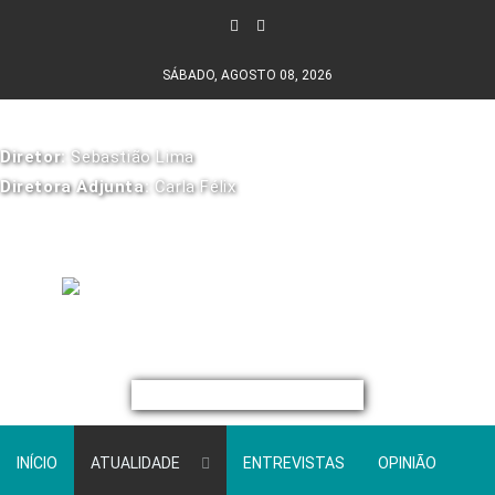
SÁBADO, AGOSTO 08, 2026
Diretor:
Sebastião Lima
Diretora Adjunta:
Carla Félix
INÍCIO
ATUALIDADE
ENTREVISTAS
OPINIÃO