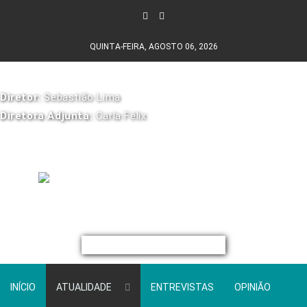
QUINTA-FEIRA, AGOSTO 06, 2026
Diretor:
Sebastião Lima
Diretora Adjunta:
Carla Félix
INÍCIO
ATUALIDADE
ENTREVISTAS
OPINIÃO