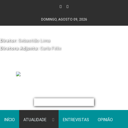
DOMINGO, AGOSTO 09, 2026
Diretor:
Sebastião Lima
Diretora Adjunta:
Carla Félix
INÍCIO
ATUALIDADE
ENTREVISTAS
OPINIÃO