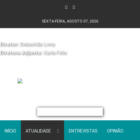
SEXTA-FEIRA, AGOSTO 07, 2026
Diretor:
Sebastião Lima
Diretora Adjunta:
Carla Félix
INÍCIO
ATUALIDADE
ENTREVISTAS
OPINIÃO