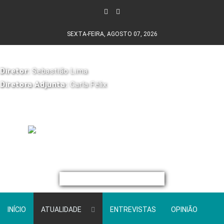
SEXTA-FEIRA, AGOSTO 07, 2026
Diretor:
Sebastião Lima
Diretora Adjunta:
Carla Félix
INÍCIO
ATUALIDADE
ENTREVISTAS
OPINIÃO