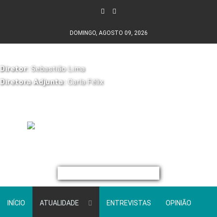
DOMINGO, AGOSTO 09, 2026
Diretor:
Sebastião Lima
Diretora Adjunta:
Carla Félix
INÍCIO
ATUALIDADE
ENTREVISTAS
OPINIÃO