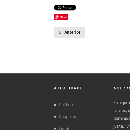
Save
Anterior
ATUALIDADE
ACERCA
Este jor
Política
factos, 
Desporto
domínios
justa, l
Local