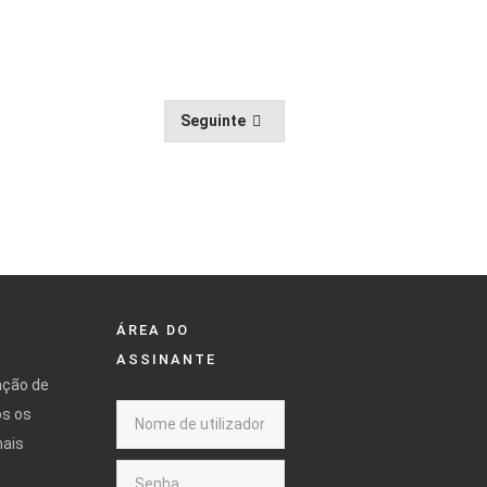
Seguinte
ÁREA DO
ASSINANTE
ação de
os os
mais