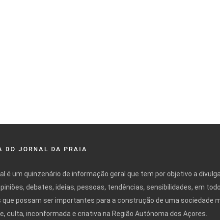
 DO JORNAL DA PRAIA
nal é um quinzenário de informação geral que tem por objetivo a divulg
opiniões, debates, ideias, pessoas, tendências, sensibilidades, em tod
 que possam ser importantes para a construção de uma sociedade 
ivre, culta, inconformada e criativa na Região Autónoma dos Açores.