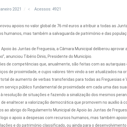
Janeiro 2021
Acessos: 4921
rovou apoios no valor global de 76 mil euros a atribuir a todas as Jun
sos humanos, mas também a salvaguarda de património e das populaç
Apoio às Juntas de Freguesia, a Câmara Municipal deliberou aprovar 
”, anunciou Tibério Dinis, Presidente do Município.
ões de competências que, anualmente, são feitas com as autarquias 
iços de proximidade, e cujos valores têm vindo a ser atualizados na 
total de aumento de verbas transferidas para todas as Freguesias e Vi
 serviço público fundamental de proximidade em cada uma das suas 
 à resolução de situações e fazendo a sinalização dos mesmos peran
, de enaltecer a valorização democrática que promovem no auxílio à 
dos ao abrigo do Regulamento Municipal de Apoio às Juntas de Fregue
de logo o apoio a despesas com recursos humanos, mas também apoios
ações e do património classificado, ou ainda para o desenvolvimento de