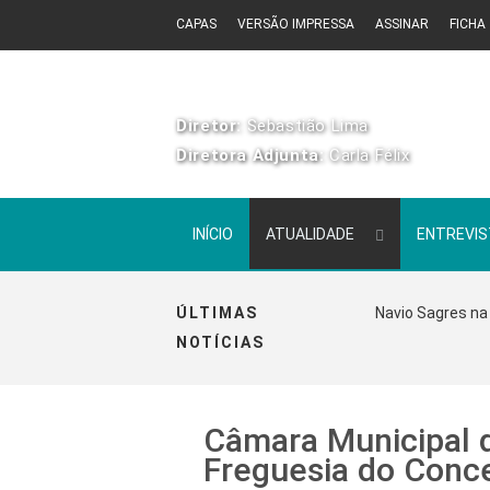
CAPAS
VERSÃO IMPRESSA
ASSINAR
FICHA
Diretor:
Sebastião Lima
Diretora Adjunta:
Carla Félix
INÍCIO
ATUALIDADE
ENTREVI
ÚLTIMAS
Navio Sagres na 
NOTÍCIAS
Câmara Municipal da
Freguesia do Conc