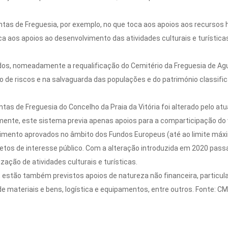
tas de Freguesia, por exemplo, no que toca aos apoios aos recursos
a aos apoios ao desenvolvimento das atividades culturais e turístic
os, nomeadamente a requalificação do Cemitério da Freguesia de Agual
ão de riscos e na salvaguarda das populações e do património classif
as de Freguesia do Concelho da Praia da Vitória foi alterado pelo atu
almente, este sistema previa apenas apoios para a comparticipação do v
timento aprovados no âmbito dos Fundos Europeus (até ao limite máxi
jetos de interesse público. Com a alteração introduzida em 2020 pa
ação de atividades culturais e turísticas.
, estão também previstos apoios de natureza não financeira, particu
de materiais e bens, logística e equipamentos, entre outros. Fonte: C