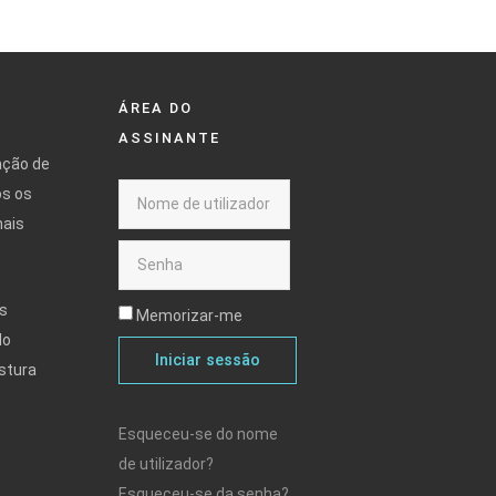
ÁREA DO
ASSINANTE
ação de
os os
mais
s
Memorizar-me
do
Iniciar sessão
stura
Esqueceu-se do nome
de utilizador?
Esqueceu-se da senha?