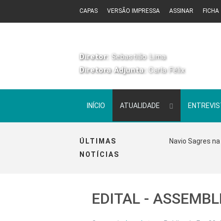
CAPAS
VERSÃO IMPRESSA
ASSINAR
FICHA
Diretor:
Sebastião Lima
Diretora Adjunta:
Carla Félix
INÍCIO
ATUALIDADE
ENTREVI
ÚLTIMAS
Navio Sagres na 
NOTÍCIAS
EDITAL - ASSEMBL