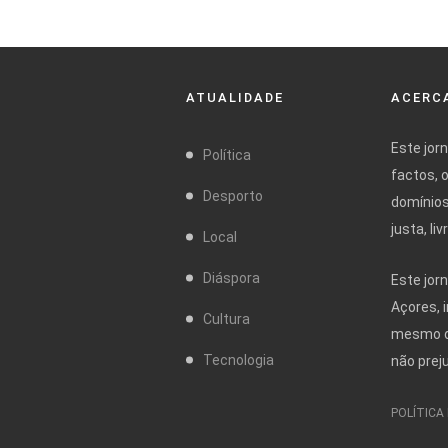
ATUALIDADE
ACERCA
Este jor
Política
factos, 
Desporto
domínios
justa, l
Local
Diáspora
Este jor
Açores, 
Cultura
mesmo da
Tecnologia
não prej
POLÍTICA