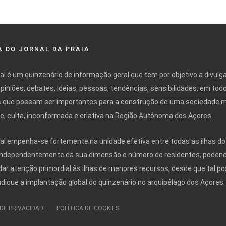
 DO JORNAL DA PRAIA
nal é um quinzenário de informação geral que tem por objetivo a divulg
opiniões, debates, ideias, pessoas, tendências, sensibilidades, em tod
 que possam ser importantes para a construção de uma sociedade 
ivre, culta, inconformada e criativa na Região Autónoma dos Açores.
nal empenha-se fortemente na unidade efetiva entre todas as ilhas do
independentemente da sua dimensão e número de residentes, poden
r atenção primordial às ilhas de menores recursos, desde que tal po
udique a implantação global do quinzenário no arquipélago dos Açores.
 DE PRIVACIDADE
POLÍTICA DE COOKIES