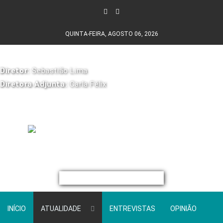
QUINTA-FEIRA, AGOSTO 06, 2026
Diretor:
Sebastião Lima
Diretora Adjunta:
Carla Félix
INÍCIO
ATUALIDADE
ENTREVISTAS
OPINIÃO