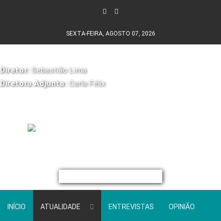
SEXTA-FEIRA, AGOSTO 07, 2026
Diretor:
Sebastião Lima
Diretora Adjunta:
Carla Félix
INÍCIO
ATUALIDADE
ENTREVISTAS
OPINIÃO